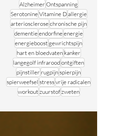
Alzheimer
Ontspanning
Serotonine
Vitamine D
allergie
arteriosclerose
chronische pijn
dementie
endorfine
energie
energieboost
gewrichtspijn
hart en bloedvaten
kanker
langegolf infrarood
ontgiften
pijnstiller
rugpijn
spierpijn
spierweefsel
stress
vrije radicalen
workout
zuurstof
zweten