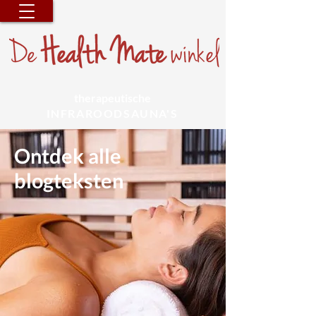
therapeutische
INFRAROODSAUNA'S
Ontdek alle
blogteksten