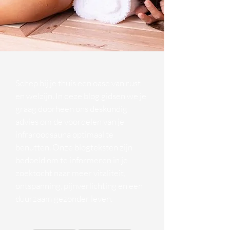
Schep bij je thuis een oase van rust
en welzijn. In deze blog gidsen we je
graag doorheen ons deskundig
advies om de voordelen van je
infraroodsauna optimaal te
benutten. Onze blogteksten zijn
bedoeld om te informeren in je
zoektocht naar meer vitaliteit,
ontspanning, pijnverlichting en een
duurzaam gezonder leven.