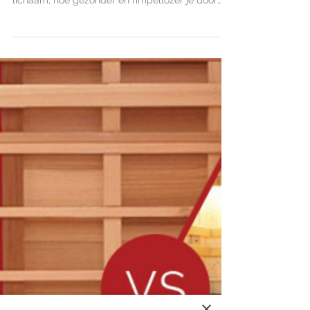
radicalen. Hoe minder vrije radicalen in je
lichaam, hoe gezonder én rimpellozer je door
het le
×