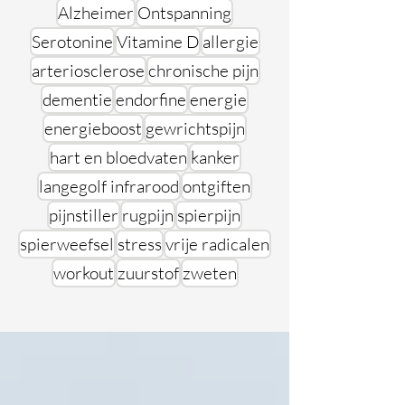
Alzheimer
Ontspanning
Serotonine
Vitamine D
allergie
arteriosclerose
chronische pijn
dementie
endorfine
energie
energieboost
gewrichtspijn
hart en bloedvaten
kanker
langegolf infrarood
ontgiften
pijnstiller
rugpijn
spierpijn
spierweefsel
stress
vrije radicalen
workout
zuurstof
zweten