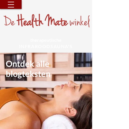
therapeutische
INFRAROODSAUNA'S
Ontdek alle
blogteksten