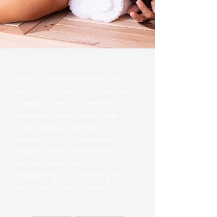
Schep bij je thuis een oase van rust
en welzijn. In deze blog gidsen we je
graag doorheen ons deskundig
advies om de voordelen van je
infraroodsauna optimaal te
benutten. Onze blogteksten zijn
bedoeld om te informeren in je
zoektocht naar meer vitaliteit,
ontspanning, pijnverlichting en een
duurzaam gezonder leven.