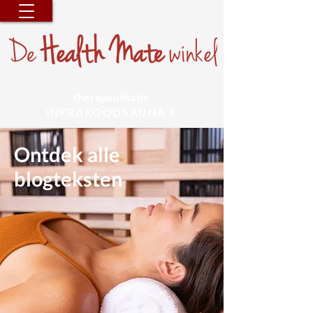
therapeutische
INFRAROODSAUNA'S
Ontdek alle
blogteksten