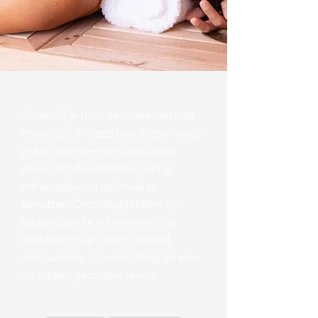
Schep bij je thuis een oase van rust
en welzijn. In deze blog gidsen we je
graag doorheen ons deskundig
advies om de voordelen van je
infraroodsauna optimaal te
benutten. Onze blogteksten zijn
bedoeld om te informeren in je
zoektocht naar meer vitaliteit,
ontspanning, pijnverlichting en een
duurzaam gezonder leven.