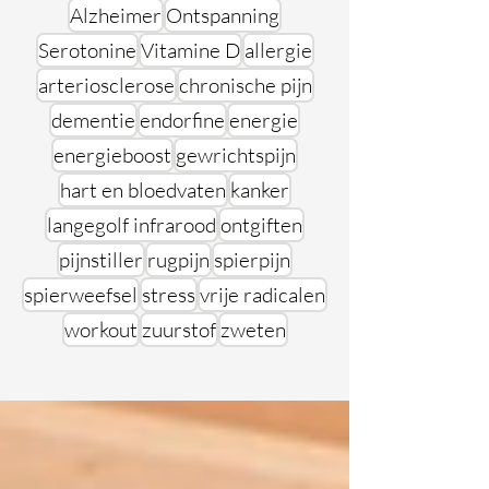
Alzheimer
Ontspanning
Serotonine
Vitamine D
allergie
arteriosclerose
chronische pijn
dementie
endorfine
energie
energieboost
gewrichtspijn
hart en bloedvaten
kanker
langegolf infrarood
ontgiften
pijnstiller
rugpijn
spierpijn
spierweefsel
stress
vrije radicalen
workout
zuurstof
zweten